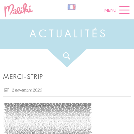
MENU
A
C
T
U
A
L
I
T
É
S
MERCI-STRIP
2 novembre 2020