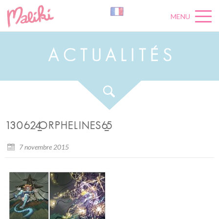
MENU
A
C
T
U
A
L
I
T
É
S
130624_ORPHELINES6_5
7 novembre 2015