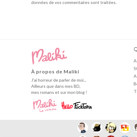
données de vos commentaires sont traitées
.
Q
A
S
À propos de Maliki
A
J'ai horreur de parler de moi...
B
Ailleurs que dans mes BD,
T
mes romans et sur mon blog !