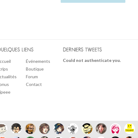
UELQUES LIENS
DERNIERS TWEETS
Could not authenticate you.
ccueil
Événements
trips
Boutique
ctualités
Forum
onus
Contact
ipeee