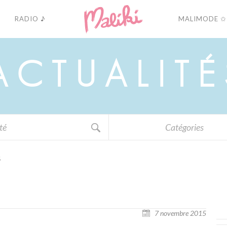
RADIO ♪
MALIMODE ✩
A
C
T
U
A
L
I
T
É
Catégories
4
7 novembre 2015