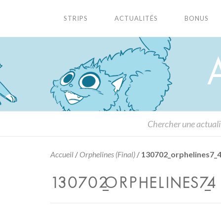
STRIPS
ACTUALITÉS
BONUS
Accueil
/
Orphelines (Final)
/
130702_orphelines7_
130702_ORPHELINES7_4