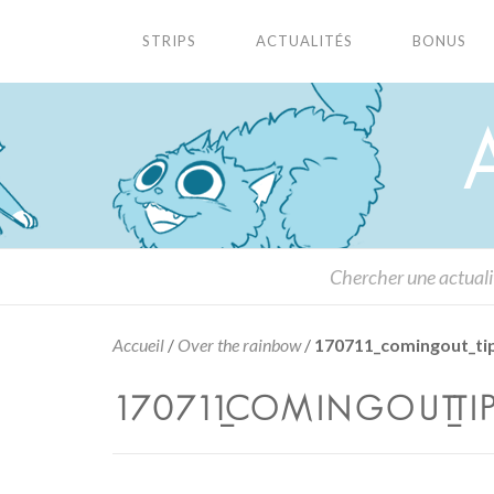
STRIPS
ACTUALITÉS
BONUS
Accueil
/
Over the rainbow
/
170711_comingout_ti
170711_COMINGOUT_TI