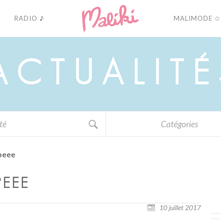
RADIO ♪
MALIMODE ✩
A
C
T
U
A
L
I
T
É
Catégories
peee
PEEE
10 juillet 2017