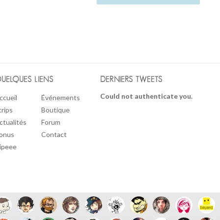
UELQUES LIENS
DERNIERS TWEETS
Could not authenticate you.
ccueil
Événements
trips
Boutique
ctualités
Forum
onus
Contact
ipeee