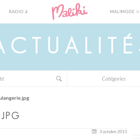
RADIO ♪
MALIMODE ✩
A
C
T
U
A
L
I
T
É
Catégories
langerie.jpg
.JPG
3 octobre 2015