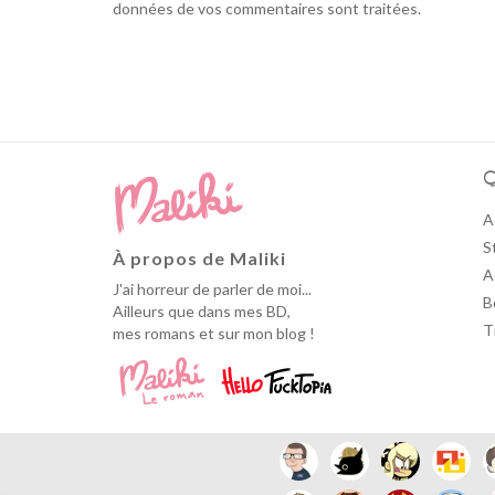
données de vos commentaires sont traitées
.
Q
A
S
À propos de Maliki
A
J'ai horreur de parler de moi...
B
Ailleurs que dans mes BD,
T
mes romans et sur mon blog !