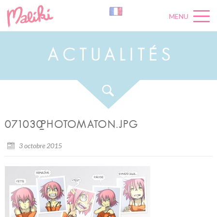
MENU
A
C
T
U
A
L
I
T
É
S
071030_PHOTOMATON.JPG
3 octobre 2015