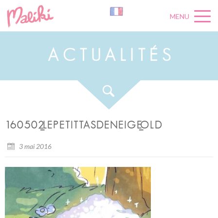
MENU
A
C
T
U
A
L
I
T
É
S
160502_LEPETITTASDENEIGE_OLD
3 mai 2016