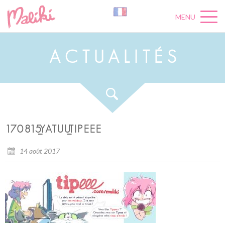
MENU
A
C
T
U
A
L
I
T
É
S
170815_YATUU_TIPEEE
14 août 2017