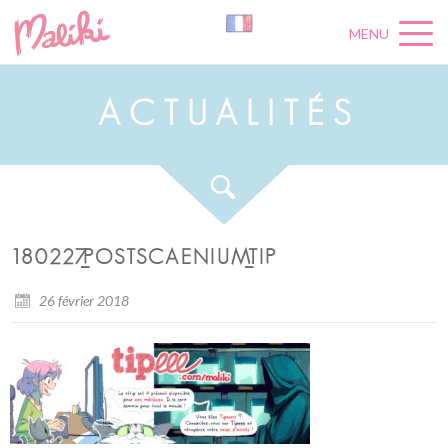
MENU
A
C
T
U
A
L
I
T
É
S
180227_POSTSCAENIUM_TIP
26 février 2018