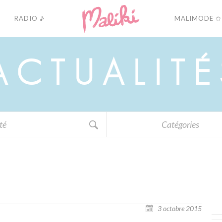
RADIO ♪
MALIMODE ✩
A
C
T
U
A
L
I
T
É
Catégories
3 octobre 2015