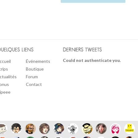
UELQUES LIENS
DERNIERS TWEETS
Could not authenticate you.
ccueil
Événements
trips
Boutique
ctualités
Forum
onus
Contact
ipeee