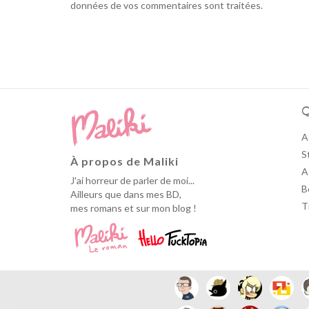
données de vos commentaires sont traitées
.
Q
A
S
À propos de Maliki
A
J'ai horreur de parler de moi...
B
Ailleurs que dans mes BD,
T
mes romans et sur mon blog !