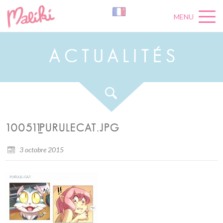
MENU
A
C
T
U
A
L
I
T
É
S
100511_PURULECAT.JPG
3 octobre 2015