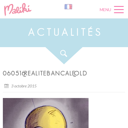
MENU
A
C
T
U
A
L
I
T
É
S
060516_REALITEBANCALE_OLD
3 octobre 2015