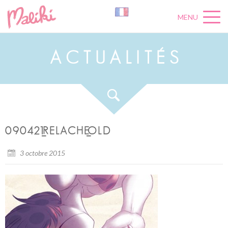
MENU
A
C
T
U
A
L
I
T
É
S
090421_RELACHE_OLD
3 octobre 2015