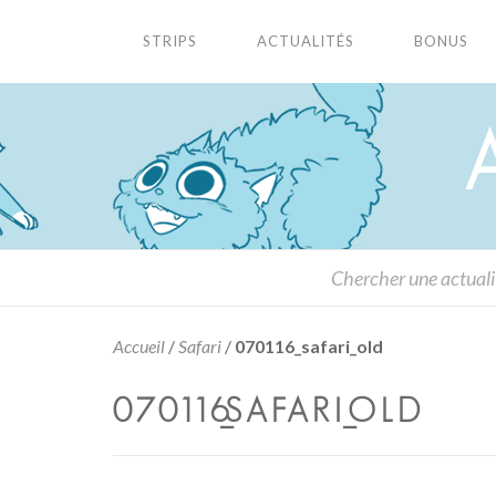
STRIPS
ACTUALITÉS
BONUS
Accueil
/
Safari
/
070116_safari_old
070116_SAFARI_OLD