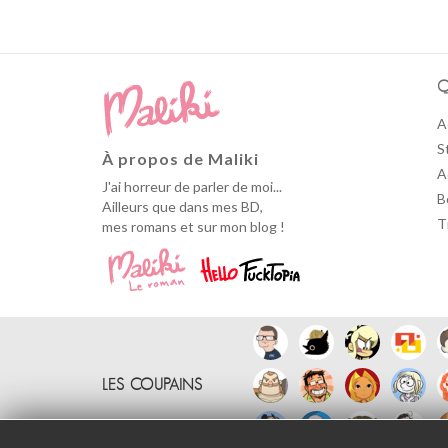
Q
A
S
À propos de Maliki
A
J'ai horreur de parler de moi...
B
Ailleurs que dans mes BD,
T
mes romans et sur mon blog !
LES COUPAINS