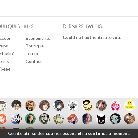
UELQUES LIENS
DERNIERS TWEETS
Could not authenticate you.
ccueil
Événements
trips
Boutique
ctualités
Forum
onus
Contact
ipeee
Ce site utilise des cookies essentiels à son fonctionnement.