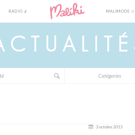
RADIO ♪
MALIMODE ✩
A
C
T
U
A
L
I
T
É
Catégories
3 octobre 2015