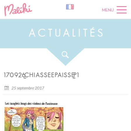
MENU
A
C
T
U
A
L
I
T
É
S
170926_CHIASSEEPAISSE_P1
25 septembre 2017