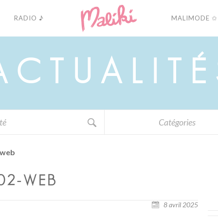
RADIO ♪
MALIMODE ✩
A
C
T
U
A
L
I
T
É
Catégories
-web
02-WEB
8 avril 2025