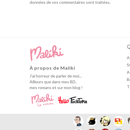
données de vos commentaires sont traitées
.
Q
A
S
À propos de Maliki
A
J'ai horreur de parler de moi...
B
Ailleurs que dans mes BD,
T
mes romans et sur mon blog !