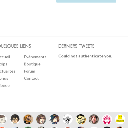
UELQUES LIENS
DERNIERS TWEETS
Could not authenticate you.
ccueil
Événements
trips
Boutique
ctualités
Forum
onus
Contact
ipeee