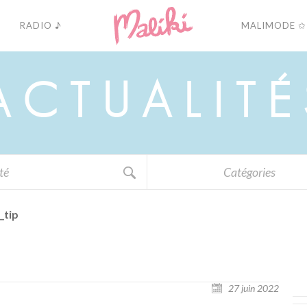
RADIO ♪
MALIMODE ✩
A
C
T
U
A
L
I
T
É
Catégories
_tip
27 juin 2022