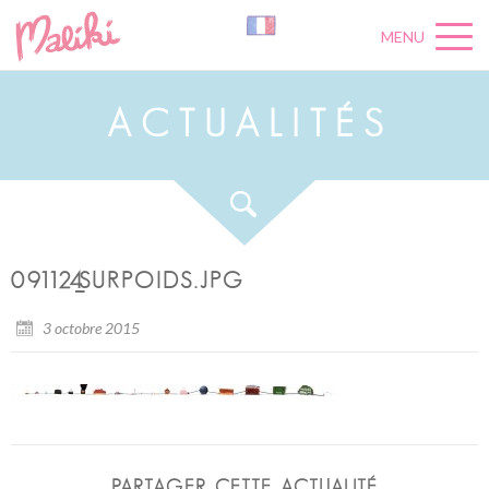
MENU
A
C
T
U
A
L
I
T
É
S
091124_SURPOIDS.JPG
3 octobre 2015
PARTAGER CETTE ACTUALITÉ