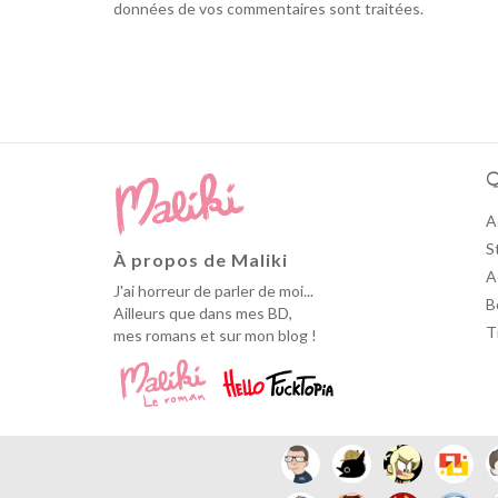
données de vos commentaires sont traitées
.
Q
A
S
À propos de Maliki
A
J'ai horreur de parler de moi...
B
Ailleurs que dans mes BD,
T
mes romans et sur mon blog !