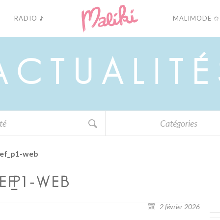
RADIO ♪
MALIMODE ✩
A
C
T
U
A
L
I
T
É
Catégories
hef_p1-web
EF_P1-WEB
2 février 2026