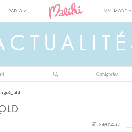
RADIO ♪
MALIMODE ✩
A
C
T
U
A
L
I
T
É
Catégories
ingo2_old
_OLD
6 août 2019