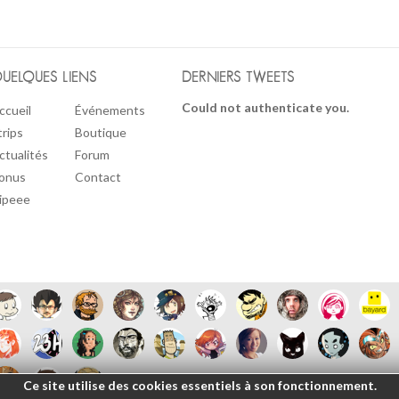
UELQUES LIENS
DERNIERS TWEETS
Could not authenticate you.
ccueil
Événements
trips
Boutique
ctualités
Forum
onus
Contact
ipeee
Ce site utilise des cookies essentiels à son fonctionnement.