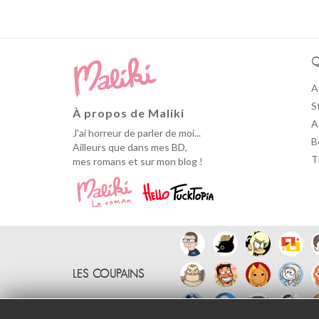
Q
A
S
À propos de Maliki
A
J'ai horreur de parler de moi...
B
Ailleurs que dans mes BD,
T
mes romans et sur mon blog !
LES COUPAINS