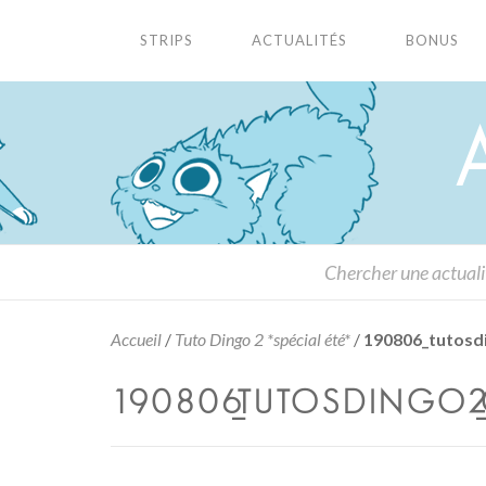
STRIPS
ACTUALITÉS
BONUS
Accueil
/
Tuto Dingo 2 *spécial été*
/
190806_tutosd
190806_TUTOSDINGO2