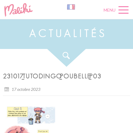
MENU
A
C
T
U
A
L
I
T
É
S
231017_TUTODINGO_POUBELLE_P03
17 octobre 2023