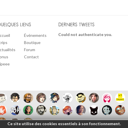
UELQUES LIENS
DERNIERS TWEETS
Could not authenticate you.
ccueil
Événements
trips
Boutique
ctualités
Forum
onus
Contact
ipeee
Ce site utilise des cookies essentiels à son fonctionnement.