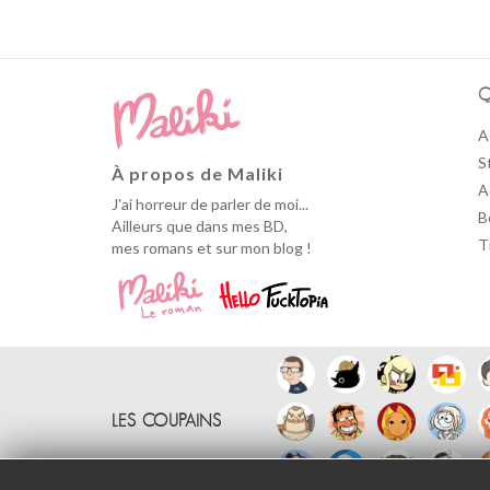
Q
A
S
À propos de Maliki
A
J'ai horreur de parler de moi...
B
Ailleurs que dans mes BD,
T
mes romans et sur mon blog !
LES COUPAINS