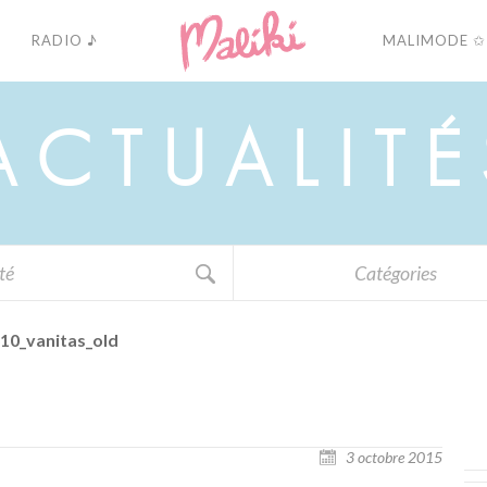
RADIO ♪
MALIMODE ✩
A
C
T
U
A
L
I
T
É
Catégories
10_vanitas_old
3 octobre 2015