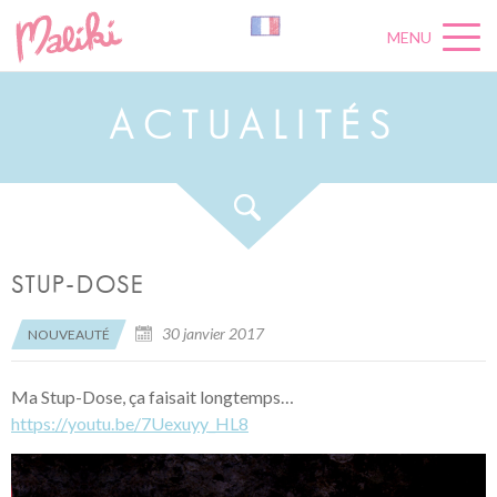
MENU
A
C
T
U
A
L
I
T
É
S
STUP-DOSE
30 janvier 2017
NOUVEAUTÉ
Ma Stup-Dose, ça faisait longtemps…
https://youtu.be/7Uexuyy_HL8