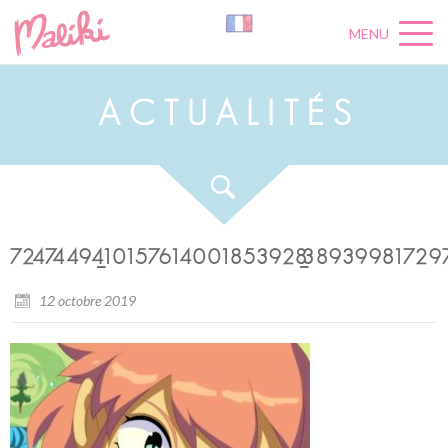
MENU
A
C
T
U
A
L
I
T
É
S
72474494_10157614001853928_3893998172
12 octobre 2019