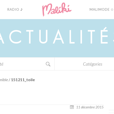
RADIO ♪
MALIMODE ✩
A
C
T
U
A
L
I
T
É
Catégories
onible
/
151211_toile
11 décembre 2015