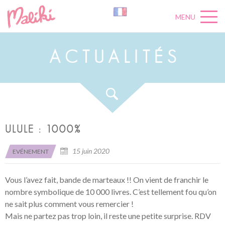
MENU
A
C
T
U
A
L
I
T
É
S
ULULE : 1000%
15 juin 2020
EVÉNEMENT
Vous l’avez fait, bande de marteaux !! On vient de franchir le
nombre symbolique de 10 000 livres. C’est tellement fou qu’on
ne sait plus comment vous remercier !
Mais ne partez pas trop loin, il reste une petite surprise. RDV