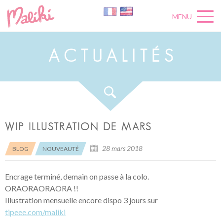
MENU
A
C
T
U
A
L
I
T
É
S
WIP ILLUSTRATION DE MARS
28 mars 2018
BLOG
NOUVEAUTÉ
Encrage terminé, demain on passe à la colo.
ORAORAORAORA !!
Illustration mensuelle encore dispo 3 jours sur
tipeee.com/maliki