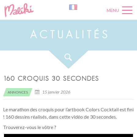
MENU
A
C
T
U
A
L
I
T
É
S
160 CROQUIS 30 SECONDES
15 janvier 2026
ANNONCES
Le marathon des croquis pour l’artbook Colors Cocktail est fini
! 160 dessins réalisés, dans cette vidéo de 30 secondes.
Trouverez-vous le vôtre ?