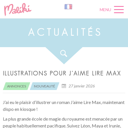
MENU
A
C
T
U
A
L
I
T
É
S
ILLUSTRATIONS POUR J’AIME LIRE MAX
27 janvier 2026
ANNONCES
NOUVEAUTÉ
J’ai eu le plaisir d’illustrer un roman J’aime Lire Max, maintenant
dispo en kiosque !
La plus grande école de magie du royaume est menacée par un
peuple habituellement pacifique. Suivez Léon, Maya et Irunie,