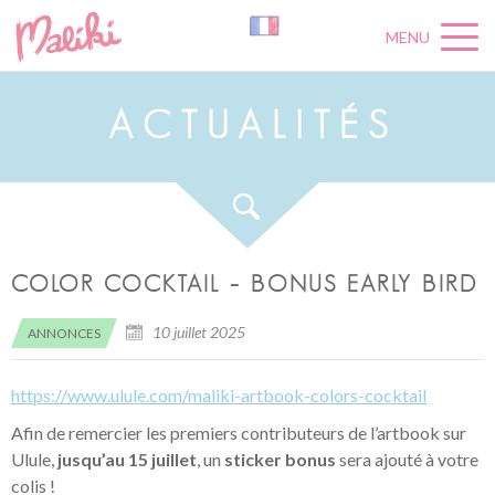
MENU
A
C
T
U
A
L
I
T
É
S
COLOR COCKTAIL – BONUS EARLY BIRD
10 juillet 2025
ANNONCES
https://www.ulule.com/maliki-artbook-colors-cocktail
Afin de remercier les premiers contributeurs de l’artbook sur
Ulule,
jusqu’au 15 juillet
, un
sticker bonus
sera ajouté à votre
colis !