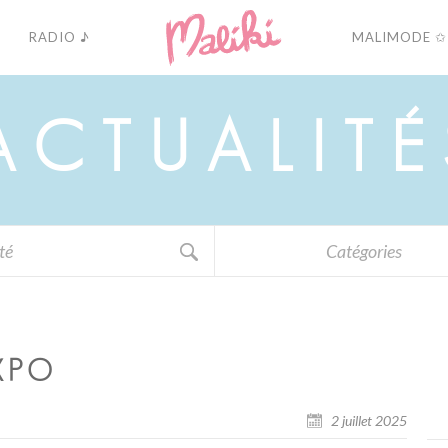
RADIO ♪
MALIMODE ✩
A
C
T
U
A
L
I
T
É
Catégories
XPO
2 juillet 2025