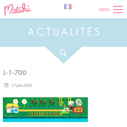
MENU
A
C
T
U
A
L
I
T
É
S
J-1-700
17 juin 2026