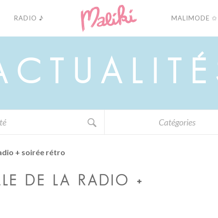
RADIO ♪
MALIMODE ✩
A
C
T
U
A
L
I
T
É
Catégories
adio + soirée rétro
LE DE LA RADIO +