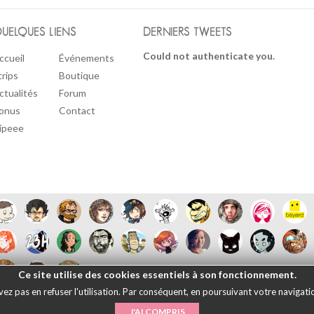
UELQUES LIENS
DERNIERS TWEETS
Could not authenticate you.
ccueil
Événements
trips
Boutique
ctualités
Forum
onus
Contact
ipeee
Ce site utilise des cookies essentiels à son fonctionnement.
 pas en refuser l'utilisation. Par conséquent, en poursuivant votre navigation
Français
English
Español
日本語
|
Mentions légales
- © Maliki, 2005-202
J'AI COMPRIS