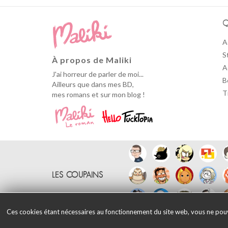
Q
A
S
À propos de Maliki
A
J'ai horreur de parler de moi...
B
Ailleurs que dans mes BD,
T
mes romans et sur mon blog !
LES COUPAINS
Ces cookies étant nécessaires au fonctionnement du site web, vous ne pouvez