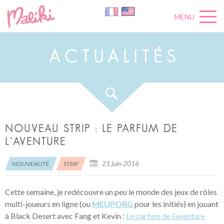
MENU
A
C
T
U
A
L
I
T
É
S
NOUVEAU STRIP : LE PARFUM DE
L’AVENTURE
21 juin 2016
NOUVEAUTÉ
STRIP
Cette semaine, je redécouvre un peu le monde des jeux de rôles
multi-joueurs en ligne (ou
MEUPORG
pour les initiés) en jouant
à Black Desert avec Fang et Kevin :
Le parfum de l’aventure