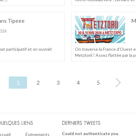
 ans Tipeee
Me
2026
nat participatif et on ouvrait
On traverse la France d’Ouest e
Metztorii ! Assez flattée par la 
1
2
3
4
5
UELQUES LIENS
DERNIERS TWEETS
Could not authenticate you.
ccueil
Événements