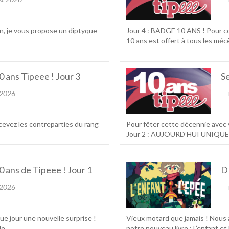
n, je vous propose un diptyque
Jour 4 : BADGE 10 ANS ! Pour co
10 ans est offert à tous les mécè
0 ans Tipeee ! Jour 3
Se
 2026
cevez les contreparties du rang
Pour fêter cette décennie avec 
Jour 2 : AUJOURD’HUI UNIQUEME
0 ans de Tipeee ! Jour 1
D
 2026
e jour une nouvelle surprise !
Vieux motard que jamais ! Nous
, ...
notre nouveau livre : L’enfant et l’