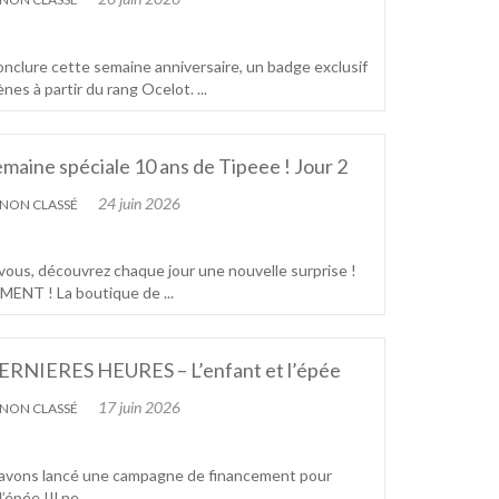
nclure cette semaine anniversaire, un badge exclusif
nes à partir du rang Ocelot. ...
maine spéciale 10 ans de Tipeee ! Jour 2
24 juin 2026
NON CLASSÉ
vous, découvrez chaque jour une nouvelle surprise !
NT ! La boutique de ...
ERNIERES HEURES – L’enfant et l’épée
17 juin 2026
NON CLASSÉ
 avons lancé une campagne de financement pour
épée !Il ne ...