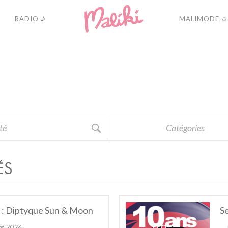
RADIO ♪
MALIMODE ✩
A
C
T
U
A
L
I
T
É
Catégories
ÉS
is : Diptyque Sun & Moon
Se
let 2026