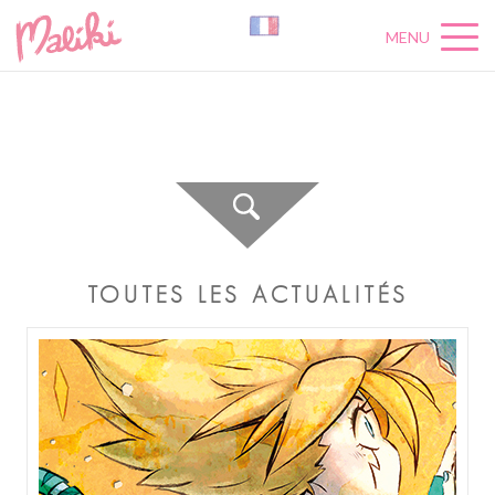
MENU
A
C
T
U
A
L
I
T
É
S
TOUTES LES ACTUALITÉS