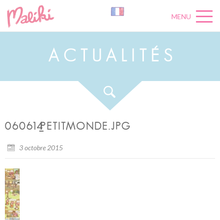
MENU
A
C
T
U
A
L
I
T
É
S
060614_PETITMONDE.JPG
3 octobre 2015