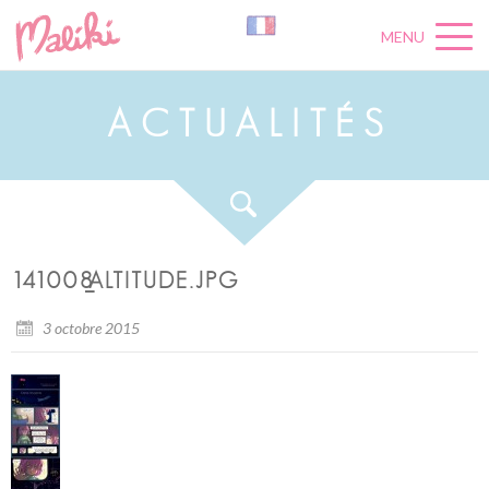
MENU
A
C
T
U
A
L
I
T
É
S
141008_ALTITUDE.JPG
3 octobre 2015