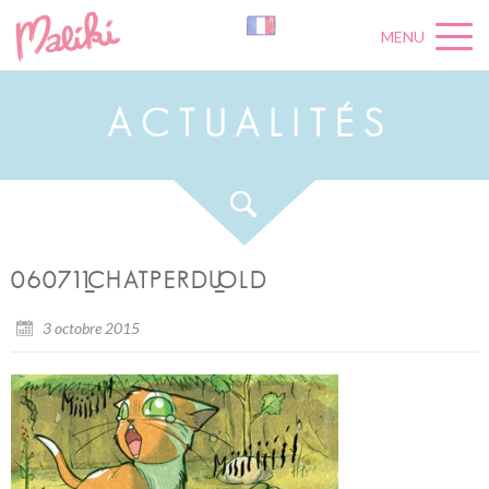
MENU
A
C
T
U
A
L
I
T
É
S
060711_CHATPERDU_OLD
3 octobre 2015