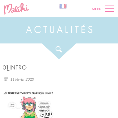
MENU
A
C
T
U
A
L
I
T
É
S
01_INTRO
11 février 2020