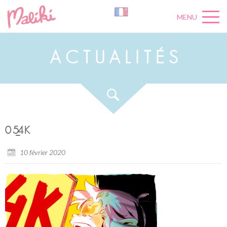
MENU
A
C
T
U
A
L
I
T
É
S
05_4K
10 février 2020