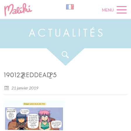
MENU
A
C
T
U
A
L
I
T
É
S
190122_REDDEAD_P5
21 janvier 2019