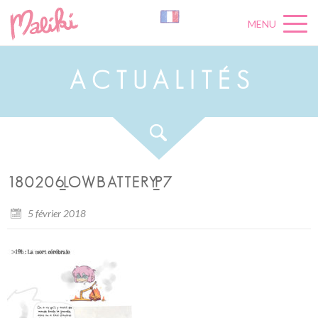
MENU
A
C
T
U
A
L
I
T
É
S
180206_LOWBATTERY_P7
5 février 2018