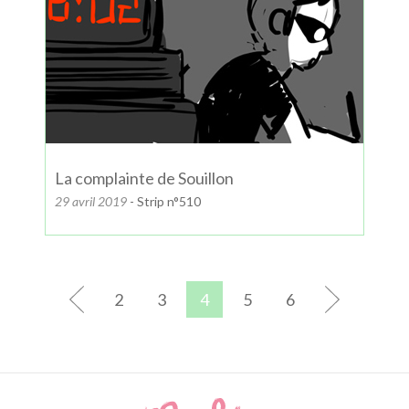
La complainte de Souillon
29 avril 2019
- Strip n°510
2
3
4
5
6