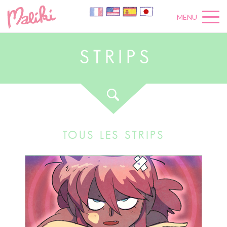
MENU
S
T
R
I
P
S
TOUS LES STRIPS