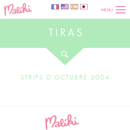
MENU
T
I
R
A
S
STRIPS D'OCTUBRE 2004