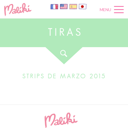
MENU
T
I
R
A
S
STRIPS DE MARZO 2015