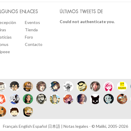
LGUNOS ENLACES
ÚLTIMOS TWEETS DE
Could not authenticate you.
ecepción
Eventos
iras
Tienda
oticias
Foro
onus
Contacto
ipeee
Français
English
Español
日本語
|
Notas legales
- © Maliki, 2005-2026