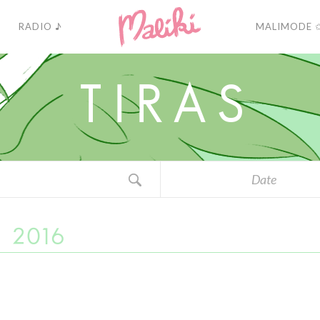
RADIO ♪
MALIMODE 
T
I
R
A
S
Date
E 2016