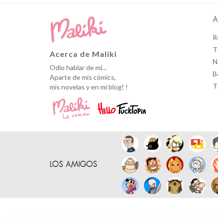
A
R
T
Acerca de Maliki
N
Odio hablar de mi...
B
Aparte de mis cómics,
T
mis novelas y en mi blog! !
LOS AMIGOS