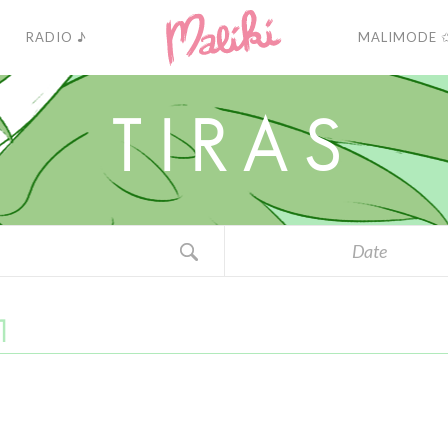
RADIO ♪
MALIMODE 
T
I
R
A
S
Date
1