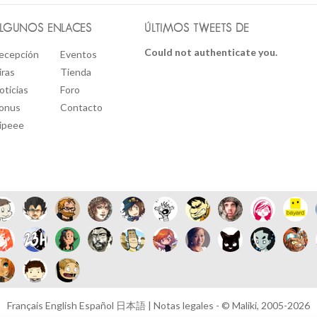
LGUNOS ENLACES
ÚLTIMOS TWEETS DE
Could not authenticate you.
ecepción
Eventos
iras
Tienda
oticias
Foro
onus
Contacto
ipeee
Français
English
Español
日本語
|
Notas legales
- © Maliki, 2005-2026