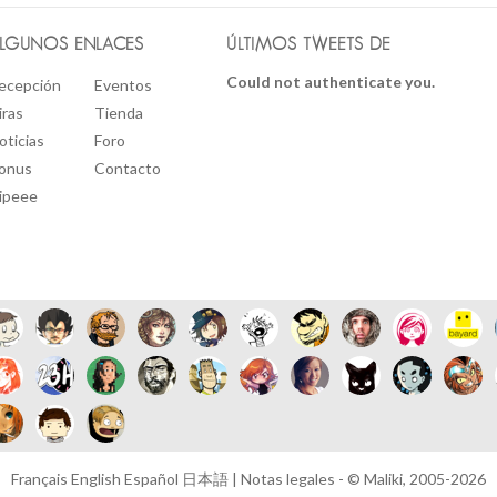
LGUNOS ENLACES
ÚLTIMOS TWEETS DE
Could not authenticate you.
ecepción
Eventos
iras
Tienda
oticias
Foro
onus
Contacto
ipeee
Français
English
Español
日本語
|
Notas legales
- © Maliki, 2005-2026