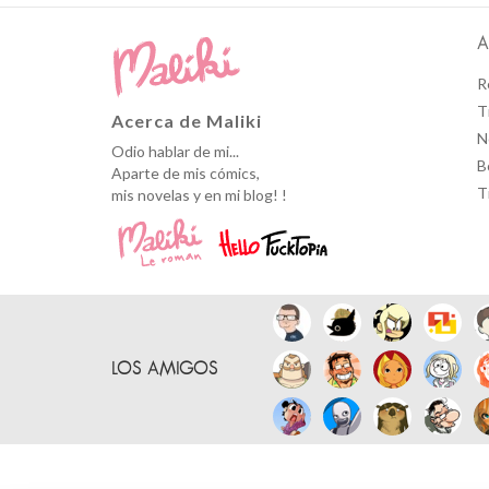
A
R
T
Acerca de Maliki
N
Odio hablar de mi...
B
Aparte de mis cómics,
T
mis novelas y en mi blog! !
LOS AMIGOS