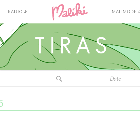
RADIO ♪
MALIMODE 
T
I
R
A
S
Date
5