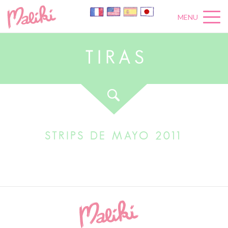
MENU
T
I
R
A
S
STRIPS DE MAYO 2011